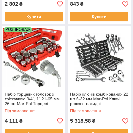
2 802
843
₴
₴
Купити
Купити
РОЗПРОДАЖ
Набір торцевих головок з
Набір ключів комбінованих 22
тріскачкою 3/4", 1" 21-65 мм
шт 6-32 мм Mar-Pol Ключі
26 шт Mar-Pol Торцеві
ріжково-накидні
ключі,головки
Під замовлення
Під замовлення
4 111
5 318,58
₴
₴