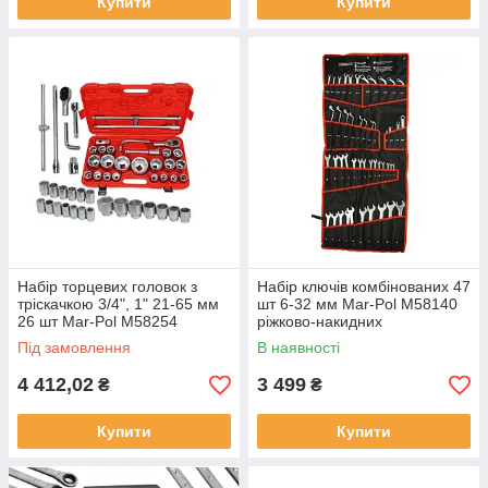
Купити
Купити
Набір торцевих головок з
Набір ключів комбінованих 47
тріскачкою 3/4", 1" 21-65 мм
шт 6-32 мм Mar-Pol M58140
26 шт Mar-Pol M58254
ріжково-накидних
Під замовлення
В наявності
4 412,02
3 499
₴
₴
Купити
Купити