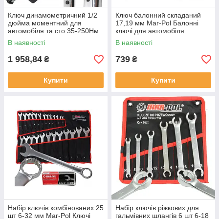
Ключ динамометричний 1/2
Ключ балонний складаний
дюйма моментний для
17,19 мм Mar-Pol Балонні
автомобіля та сто 35-250Нм
ключі для автомобіля
Mar-Pol Динамометричні
В наявності
В наявності
ключі
1 958,84
739
₴
₴
Купити
Купити
Набір ключів комбінованих 25
Набір ключів ріжкових для
шт 6-32 мм Mar-Pol Ключі
гальмівних шлангів 6 шт 6-18