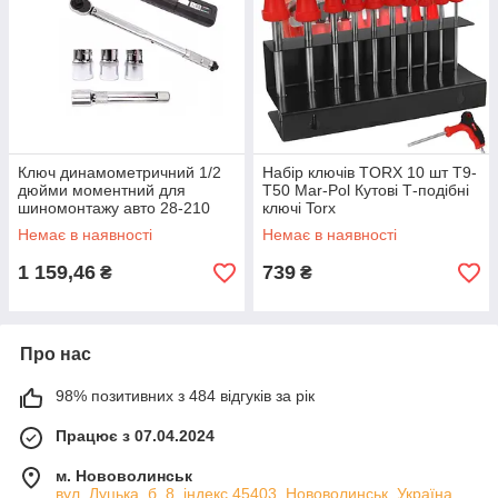
Ключ динамометричний 1/2
Набір ключів TORX 10 шт T9-
дюйми моментний для
T50 Mar-Pol Кутові Т-подібні
шиномонтажу авто 28-210
ключі Torx
Нм Kraft&Dele
Немає в наявності
Немає в наявності
Динамометричні ключі
1 159,46
739
₴
₴
Про нас
98% позитивних з 484 відгуків за рік
Працює з 07.04.2024
м. Нововолинськ
вул. Луцька, б. 8, індекс 45403, Нововолинськ, Україна