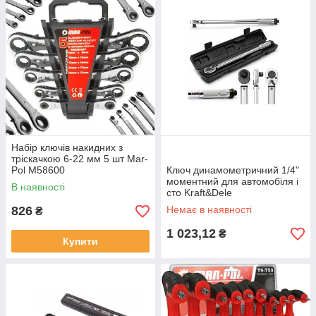
Набір ключів накидних з
тріскачкою 6-22 мм 5 шт Mar-
Pol M58600
Ключ динамометричний 1/4"
моментний для автомобіля і
В наявності
сто Kraft&Dele
Динамометричні ключі
826
Немає в наявності
₴
моментні
1 023,12
₴
Купити