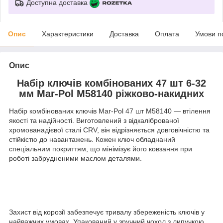
Доступна доставка
Опис
Характеристики
Доставка
Оплата
Умови п
Опис
Набір ключів комбінованих 47 шт 6-32
мм Mar-Pol M58140 ріжково-накидних
Набір комбінованих ключів Mar-Pol 47 шт M58140 — втілення
якості та надійності. Виготовлений з відкаліброваної
хромованадієвої сталі CRV, він відрізняється довговічністю та
стійкістю до навантажень. Кожен ключ обладнаний
спеціальним покриттям, що мінімізує його ковзання при
роботі забрудненими маслом деталями.
Захист від корозії забезпечує тривалу збереженість ключів у
найважчих умовах. Упакований у зручний чохол з липучкою,