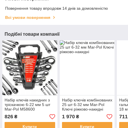
Повернення товару впродовж 14 днів за домовленістю
Всі умови повернення
Подібні товари компанії
Набір ключів накидних з
Набір ключів комбінованих
Набі
тріскачкою 6-22 мм 5 шт
25 шт 6-32 мм Mar-Pol
галь
Mar-Pol M58600
Ключі ріжково-накидні
18 м
ключ
826
1 970
711
₴
₴
Купити
Купити