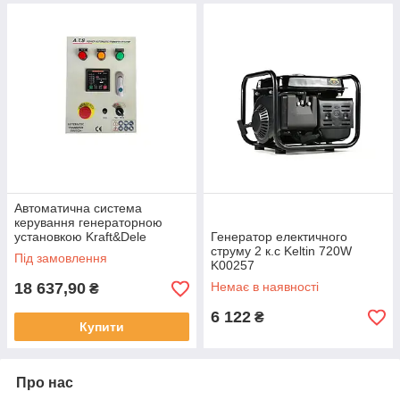
Автоматична система
керування генераторною
установкою Kraft&Dele
Генератор електичного
KD152-ATS
струму 2 к.с Keltin 720W
Під замовлення
K00257
18 637,90
Немає в наявності
₴
6 122
₴
Купити
Про нас