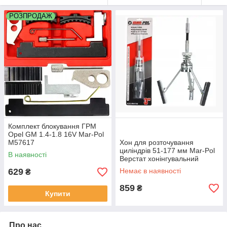
РОЗПРОДАЖ
Комплект блокування ГРМ
Opel GM 1.4-1.8 16V Mar-Pol
M57617
Хон для розточування
циліндрів 51-177 мм Mar-Pol
В наявності
Верстат хонінгувальний
629
Немає в наявності
₴
859
₴
Купити
Про нас