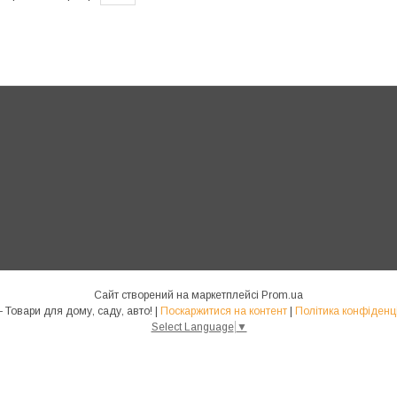
Сайт створений на маркетплейсі
Prom.ua
Homs - Товари для дому, саду, авто! |
Поскаржитися на контент
|
Політика конфіденц
Select Language
▼