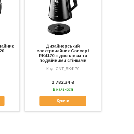
чайник
Дизайнерський
20
електрочайник Concept
RK4170 з дисплеєм та
подвійними стінками
CNT_RK4170
2 782,34 ₴
В наявності
Купити