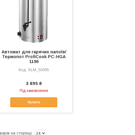
Автомат для гарячих напоїв/
Термопот ProfiCook PC-HGA
1196
SLM_53005
3 895 ₴
Під замовлення
Купити