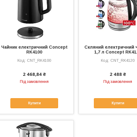
Чайник електричний Concept
Скляний електричний 
RK4100
1,7 л Concept RK41
CNT_RK4100
CNT_RK4120
2 468,84 ₴
2 488 ₴
Під замовлення
Під замовлення
Купити
Купити