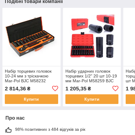
Подібні товари компанії
Набір торцевих головок
Набір ударних головок
Набі
10-24 мм з тріскачкою
торцевих 1/2" 20 шт 10-19
торц
Mar-Pol BJC M58232
мм Mar-Pol M58259 BJC
шт M
торц
2 814,36
1 205,35
1 9
₴
₴
Купити
Купити
Про нас
98% позитивних з 484 відгуків за рік