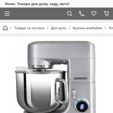
Homs- Товари для дому, саду, авто!
Товари та послуги
Для кухні
Кухонні комбайни
Пл