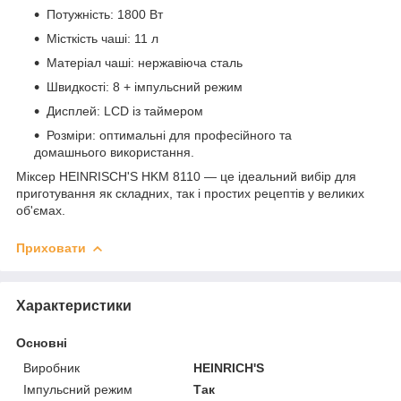
Потужність:
1800 Вт
Місткість чаші:
11 л
Матеріал чаші:
нержавіюча сталь
Швидкості:
8 + імпульсний режим
Дисплей:
LCD із таймером
Розміри:
оптимальні для професійного та
домашнього використання.
Міксер HEINRISCH'S HKM 8110 — це ідеальний вибір для
приготування як складних, так і простих рецептів у великих
об'ємах.
Приховати
Характеристики
Основні
Виробник
HEINRICH'S
Імпульсний режим
Так