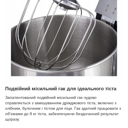
Подвійний місильний гак для ідеального тіста
Запатентований подвійний місильний гак чудово
справляється з замішуванням дріжджового тіста, включно з
хлібним, булочним і тістом для піци. Гак здатний працювати з
об'ємами до 8 кг тіста, забезпечуючи бездоганний результат
щоразу.