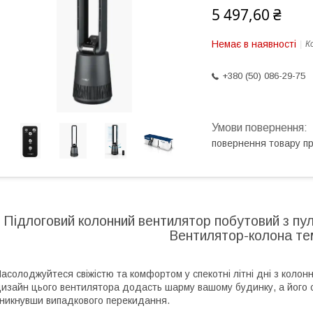
5 497,60 ₴
Немає в наявності
К
+380 (50) 086-29-75
повернення товару п
Підлоговий колонний вентилятор побутовий з п
Вентилятор-колона те
асолоджуйтеся свіжістю та комфортом у спекотні літні дні з кол
изайн цього вентилятора додасть шарму вашому будинку, а його с
никнувши випадкового перекидання.