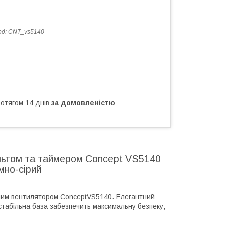
од:
CNT_vs5140
ротягом 14 днів
за домовленістю
ультом та таймером Concept VS5140
мно-сірий
онним вентилятором ConceptVS5140. Елегантний
табільна база забезпечить максимальну безпеку,