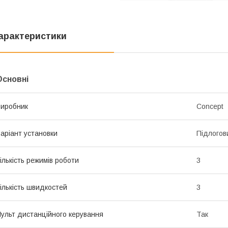
арактеристики
Основні
иробник
Concept
аріант установки
Підлогов
ількість режимів роботи
3
ількість швидкостей
3
ульт дистанційного керування
Так