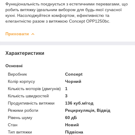
Функціональність поєднується з естетичними перевагами, що
робить витяжку ідеальним вибором для будь-якої сучасної
кухні. Насолоджуйтеся комфортом, ефективністю та
елегантністю разом з витяжкою Concept OPP1250bc.
Приховати
Характеристики
Основні
Виробник
Concept
Колір корпусу
Чорний
Кількість моторів (двигунів)
1
Кількість швидкостей
3
Продуктивність витяжки
136 куб.м/год
Режими роботи
Рециркуляція, Відвід
Рівень шуму
60 дБ
Стан
Новий
Тип витяжки
Підвісна