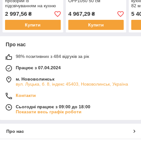
прозорий із
OPP1050 50 см
кухн
підсвічуванням на кухню
82 м
1,7 л Concept Скляні
побу
2 997,56
4 967,29
5 4
₴
₴
електричні чайники
Купити
Купити
Про нас
98% позитивних з 484 відгуків за рік
Працює з 07.04.2024
м. Нововолинськ
вул. Луцька, б. 8, індекс 45403, Нововолинськ, Україна
Контакти
Сьогодні працює з 09:00 до 18:00
Показати весь графік роботи
Про нас