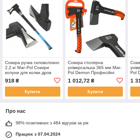
Сокира ручка скловолокно
Сокира столярна
Соки
2,2 кг Mar-Pol Сокири
універсальна 365 мм Mar-
унів
колуни для колки дров
Pol Demon Професійні
Pol 
сокири
соки
918
1 012,72
1 3
₴
₴
Купити
Купити
Про нас
98% позитивних з 484 відгуків за рік
Працює з 07.04.2024