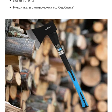
Легко точити
Рукоятка зі скловолокна (фібербласт)