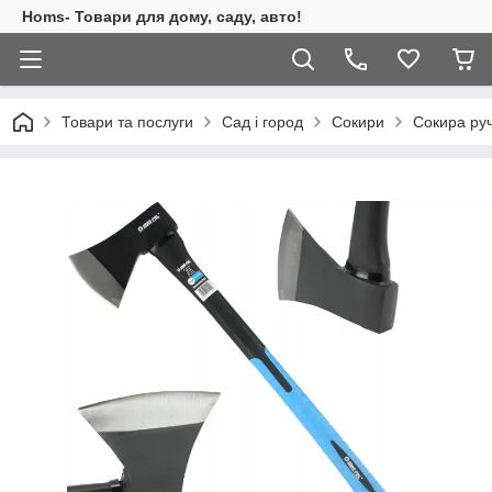
Homs- Товари для дому, саду, авто!
Товари та послуги
Сад і город
Сокири
Сокира руч