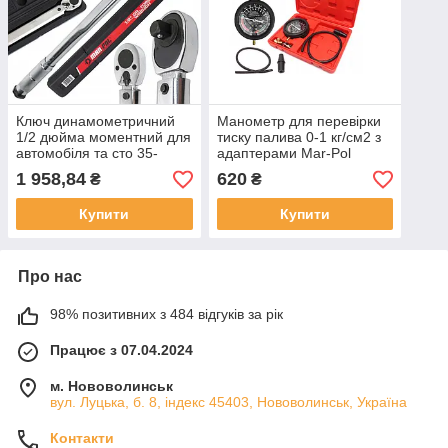
Ключ динамометричний
Манометр для перевірки
1/2 дюйма моментний для
тиску палива 0-1 кг/см2 з
автомобіля та сто 35-
адаптерами Mar-Рol
250Нм Mar-Pol
M57673
1 958,84
620
₴
₴
Динамометричні ключі
Купити
Купити
Про нас
98% позитивних з 484 відгуків за рік
Працює з 07.04.2024
м. Нововолинськ
вул. Луцька, б. 8, індекс 45403, Нововолинськ, Україна
Контакти