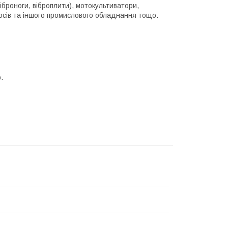
броноги, віброплити), мотокультиватори,
сосів та іншого промислового обладнання тощо.
.