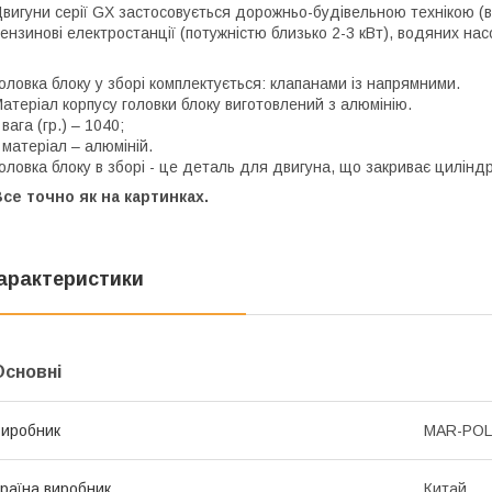
вигуни серії GX застосовується дорожньо-будівельною технікою (ві
ензинові електростанції (потужністю близько 2-3 кВт), водяних на
оловка блоку у зборі комплектується: клапанами із напрямними.
атеріал корпусу головки блоку виготовлений з алюмінію.
 вага (гр.) – 1040;
 матеріал – алюміній.
оловка блоку в зборі - це деталь для двигуна, що закриває циліндр
се точно як на картинках.
арактеристики
Основні
иробник
MAR-POL
раїна виробник
Китай