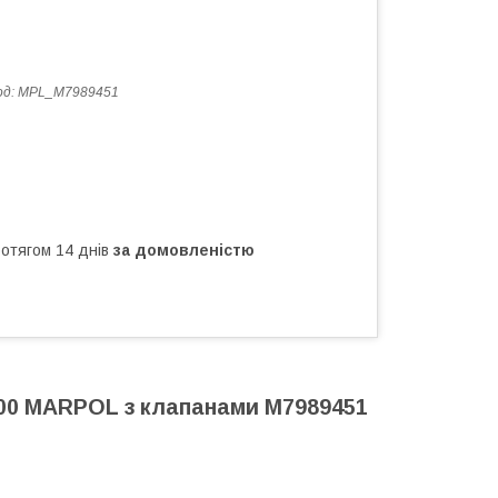
од:
MPL_M7989451
ротягом 14 днів
за домовленістю
200 MARPOL з клапанами M7989451