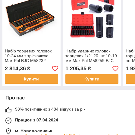
Набір торцевих головок
Набір ударних головок
Набі
10-24 мм з тріскачкою
торцевих 1/2" 20 шт 10-19
торц
Mar-Pol BJC M58232
мм Mar-Pol M58259 BJC
шт M
торц
2 814,36
1 205,35
1 9
₴
₴
Купити
Купити
Про нас
98% позитивних з 484 відгуків за рік
Працює з 07.04.2024
м. Нововолинськ