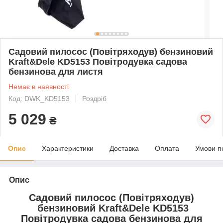
Садовий пилосос (Повітряходув) бензиновий
Kraft&Dele KD5153 Повітродувка садова
бензинова для листя
Немає в наявності
Код: DWK_KD5153
Роздріб
5 029
₴
Опис
Характеристики
Доставка
Оплата
Умови п
Опис
Садовий пилосос (Повітряходув)
бензиновий Kraft&Dele KD5153
Повітродувка садова бензинова для