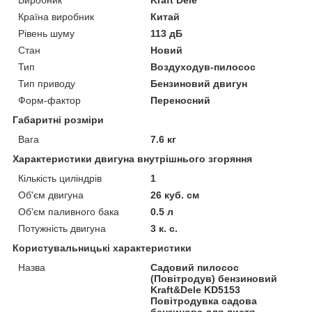
Виробник
Kraft Dele
Країна виробник
Китай
Рівень шуму
113 дБ
Стан
Новий
Тип
Воздуходув-пилосос
Тип приводу
Бензиновий двигун
Форм-фактор
Переносний
Габаритні розміри
Вага
7.6 кг
Характеристики двигуна внутрішнього згоряння
Кількість циліндрів
1
Об'єм двигуна
26 куб. см
Об'єм паливного бака
0.5 л
Потужність двигуна
3 к. с.
Користувальницькі характеристики
Назва
Садовий пилосос
(Повітродув) бензиновий
Kraft&Dele KD5153
Повітродувка садова