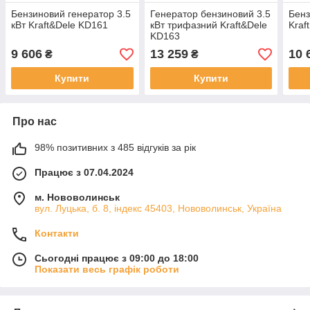
Бензиновий генератор 3.5
Генератор бензиновий 3.5
Бенз
кВт Kraft&Dele KD161
кВт трифазний Kraft&Dele
Kraf
KD163
9 606
13 259
10 
₴
₴
Купити
Купити
Про нас
98% позитивних з 485 відгуків за рік
Працює з 07.04.2024
м. Нововолинськ
вул. Луцька, б. 8, індекс 45403, Нововолинськ, Україна
Контакти
Сьогодні працює з 09:00 до 18:00
Показати весь графік роботи