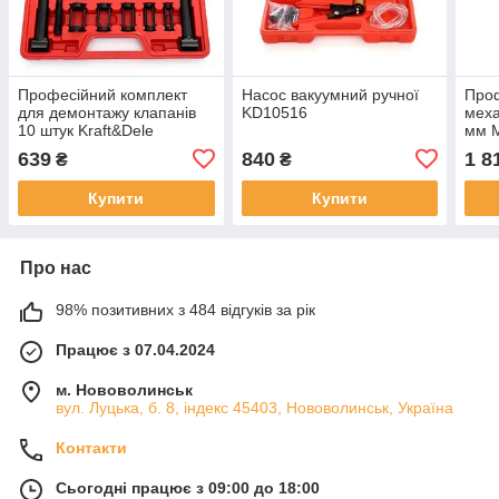
Професійний комплект
Насос вакуумний ручної
Проф
для демонтажу клапанів
KD10516
меха
10 штук Kraft&Dele
мм M
KD10213 в кейсі
для 
639
840
1 8
₴
₴
Купити
Купити
Про нас
98% позитивних з 484 відгуків за рік
Працює з 07.04.2024
м. Нововолинськ
вул. Луцька, б. 8, індекс 45403, Нововолинськ, Україна
Контакти
Сьогодні працює з 09:00 до 18:00