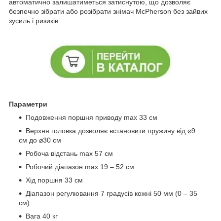
автоматично залишатиметься затиснутою, що дозволяє
безпечно зібрати або розібрати знімач McPherson без зайвих
зусиль і ризиків.
Параметри
Подовження поршня приводу max 33 см
Верхня головка дозволяє встановити пружину від ⌀9
см до ⌀30 см
Робоча відстань max 57 см
Робочий діапазон max 19 – 52 см
Хід поршня 33 см
Діапазон регулювання 7 градусів кожні 50 мм (0 – 35
см)
Вага 40 кг