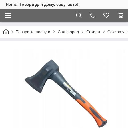
Homs- Товари для дому, саду, авто!
Товари та послуги
Сад і город
Сокири
Сокира уні