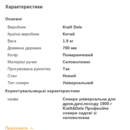
Характеристики
Основні
Виробник
Kraft Dele
Країна виробник
Китай
Вага
1.9 кг
Довжина держака
700 мм
Колір
Помаранчевий
Матеріал ручки
Скловолокно
Прогумована рукоятка
Так
Стан
Новий
Тип сокири
Універсальний
Користувальницькі характеристики
назва
Сокира універсальна для
дров,дачі,походу 1900 г
Kraft&Dele Професійні
сокири садові зі
скловолокна
Приховати