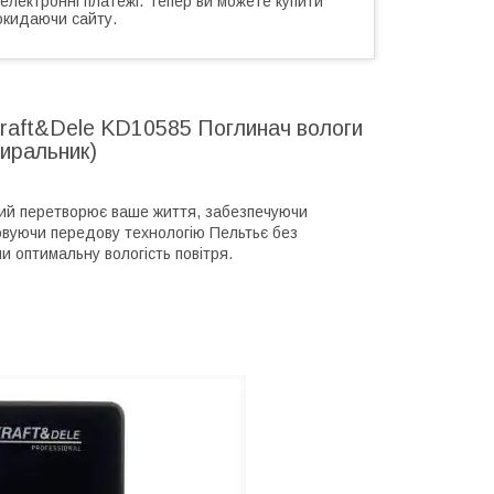
 електронні платежі. Тепер ви можете купити
окидаючи сайту.
Kraft&Dele KD10585 Поглинач вологи
иральник)
який перетворює ваше життя, забезпечуючи
овуючи передову технологію Пельтьє без
и оптимальну вологість повітря.