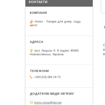
КОНТАКТИ
Homs - Товари для дому, саду,
авто!
О
к
вул. Луцька, б. 8, індекс 45403,
к
Нововолинськ, Україна
+380 (50) 086-29-75
homs.shop@ukr.net