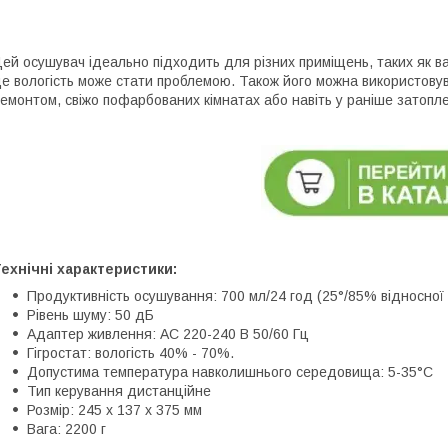
ей осушувач ідеально підходить для різних приміщень, таких як ва
е вологість може стати проблемою. Також його можна використовуват
емонтом, свіжо пофарбованих кімнатах або навіть у раніше затопл
ехнічні характеристики:
Продуктивність осушування: 700 мл/24 год (25°/85% відносної 
Рівень шуму: 50 дБ
Адаптер живлення: AC 220-240 В 50/60 Гц
Гігростат: вологість 40% - 70%.
Допустима температура навколишнього середовища: 5-35°C
Тип керування дистанційне
Розмір: 245 х 137 х 375 мм
Вага: 2200 г