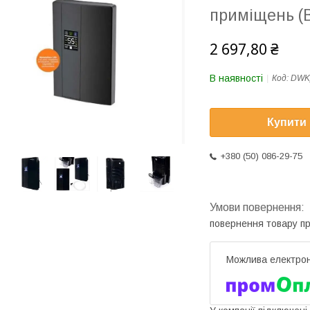
приміщень (
2 697,80 ₴
В наявності
Код:
DWK
Купити
+380 (50) 086-29-75
повернення товару п