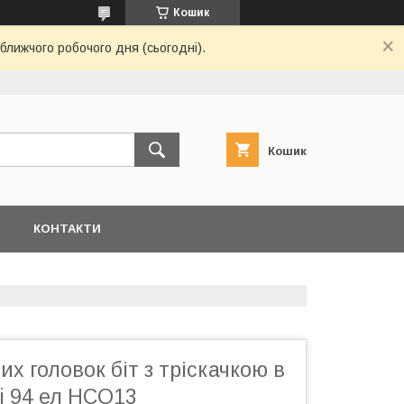
Кошик
ближчого робочого дня (сьогодні).
Кошик
Я
КОНТАКТИ
их головок біт з тріскачкою в
i 94 ел HCO13