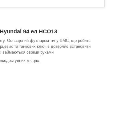
і Hyundai 94 ел HCO13
оботу. Оснащений футляром типу BMC, що робить
торцевих та гайкових ключів дозволяє встановити
які займаються своїми руками
ажкодоступних місцях.