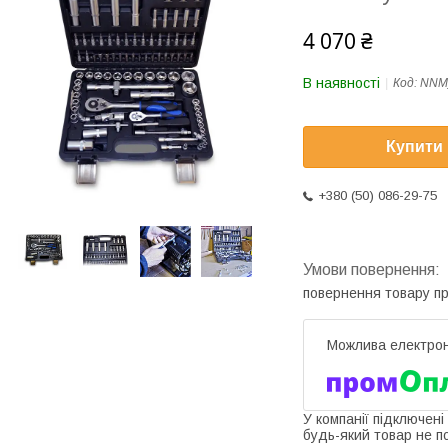
4 070 ₴
В наявності
Код:
NNM
Купити
+380 (50) 086-29-75
повернення товару п
У компанії підключені
будь-який товар не п