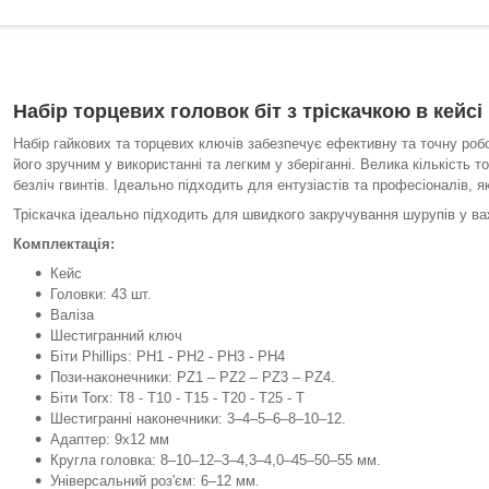
Набір торцевих головок біт з тріскачкою в кейс
Набір гайкових та торцевих ключів забезпечує ефективну та точну р
його зручним у використанні та легким у зберіганні. Велика кількість 
безліч гвинтів. Ідеально підходить для ентузіастів та професіоналів, 
Тріскачка ідеально підходить для швидкого закручування шурупів у в
Комплектація:
Кейс
Головки: 43 шт.
Валіза
Шестигранний ключ
Біти Phillips: PH1 - PH2 - PH3 - PH4
Пози-наконечники: PZ1 – PZ2 – PZ3 – PZ4.
Біти Torx: T8 - T10 - T15 - T20 - T25 - T
Шестигранні наконечники: 3–4–5–6–8–10–12.
Адаптер: 9x12 мм
Кругла головка: 8–10–12–3–4,3–4,0–45–50–55 мм.
Універсальний роз'єм: 6–12 мм.