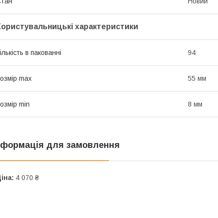
Стан
Новий
Користувальницькі характеристики
ількість в пакованні
94
озмір max
55 мм
озмір min
8 мм
нформація для замовлення
іна:
4 070 ₴