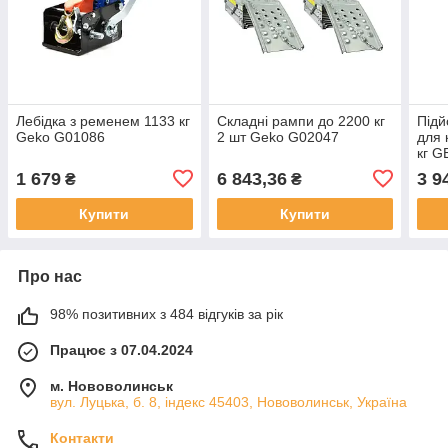
Лебідка з ременем 1133 кг
Складні рампи до 2200 кг
Підй
Geko G01086
2 шт Geko G02047
для 
кг 
1 679
6 843,36
3 9
₴
₴
Купити
Купити
Про нас
98% позитивних з 484 відгуків за рік
Працює з 07.04.2024
м. Нововолинськ
вул. Луцька, б. 8, індекс 45403, Нововолинськ, Україна
Контакти