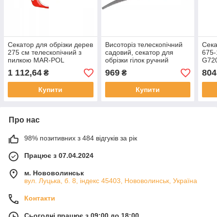
Секатор для обрізки дерев
Висоторіз телескопічний
Сека
275 см телескопічний з
садовий, секатор для
675-
пилкою MAR-POL
обрізки гілок ручний
G72
Powermat
1 112,64
969
804
₴
₴
Купити
Купити
Про нас
98% позитивних з 484 відгуків за рік
Працює з 07.04.2024
м. Нововолинськ
вул. Луцька, б. 8, індекс 45403, Нововолинськ, Україна
Контакти
Сьогодні працює з 09:00 до 18:00