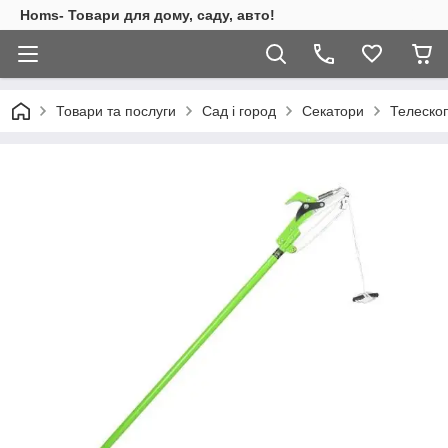
Homs- Товари для дому, саду, авто!
Товари та послуги
Сад і город
Секатори
Телескоп