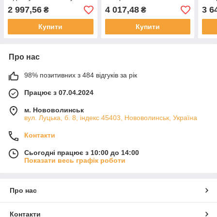
1,7 л Concept Скляні
кухню 1,8 л Profi Cook PC-
кухн
2 997,56
4 017,48
3 6
₴
₴
електричні чайники
TKS 1056 Скляний чайник
PC-
заварник
чайн
Купити
Купити
Про нас
98% позитивних з 484 відгуків за рік
Працює з 07.04.2024
м. Нововолинськ
вул. Луцька, б. 8, індекс 45403, Нововолинськ, Україна
Контакти
Сьогодні працює з 10:00 до 14:00
Показати весь графік роботи
Про нас
Контакти