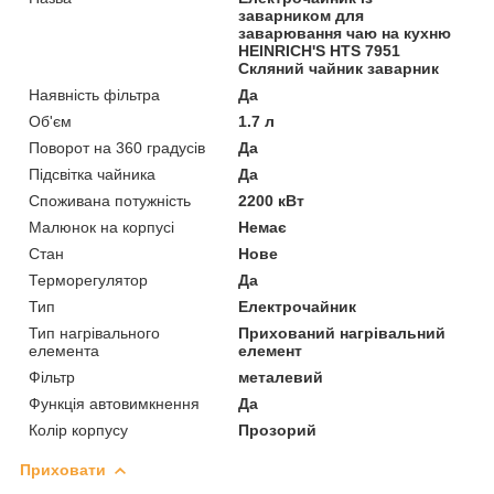
заварником для
заварювання чаю на кухню
HEINRICH'S HTS 7951
Скляний чайник заварник
Наявність фільтра
Да
Об'єм
1.7 л
Поворот на 360 градусів
Да
Підсвітка чайника
Да
Споживана потужність
2200 кВт
Малюнок на корпусі
Немає
Стан
Нове
Терморегулятор
Да
Тип
Електрочайник
Тип нагрівального
Прихований нагрівальний
елемента
елемент
Фільтр
металевий
Функція автовимкнення
Да
Колір корпусу
Прозорий
Приховати