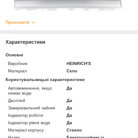
Приховати
Характеристики
Основні
Виробник
HEINRICH'S
Матеріал
Скло
Користувальницькі характеристики
Автовимкнення, якщо
Да
немає води
Дисплей
Да
Заварювальний чайник
Да
Індикатор роботи
Да
Індикатор рівня води
Да
Матеріал корпусу
Стекло
Назва
Електрочайник із