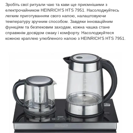
Зробіть свої ритуали чаю та кави ще приємнішими з
електрочайником HEINRICH'S HTS 7951. Насолоджуйтесь
легким приготуванням свого напою, налаштовуючи
температуру зручним способом. Завдяки інноваційним
функціям та безпековим заходам, кожна чашка стане
справжнім досвідом смаку і комфорту. Насолоджуйтеся
кожною краплею улюбленого напою з HEINRICH'S HTS 7951.