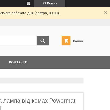
Кошик
ижчого робочого дня (завтра, 09.08).
Кошик
Я
КОНТАКТИ
а лампа від комах Powermat
T