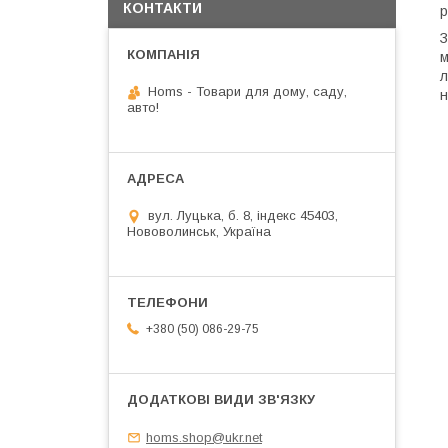
КОНТАКТИ
р
м
л
Homs - Товари для дому, саду,
н
авто!
вул. Луцька, б. 8, індекс 45403,
Нововолинськ, Україна
+380 (50) 086-29-75
homs.shop@ukr.net