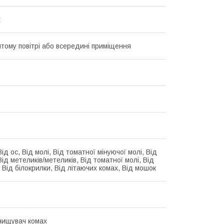
t
итому повітрі або всередині приміщення
Від ос, Від молі, Від томатної мінуючої молі, Від
Від метеликів/метеликів, Від томатної молі, Від
 Від білокрилки, Від літаючих комах, Від мошок
нищувач комах