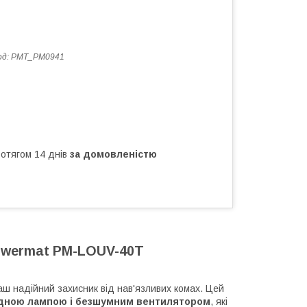
од:
PMT_PM0941
ротягом 14 днів
за домовленістю
wermat
PM
-
LOUV
-40
T
ш надійний захисник від нав'язливих комах. Цей
одною лампою і безшумним вентилятором
, які