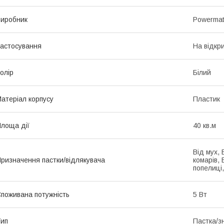
иробник
Powerma
астосування
На відкр
олір
Білий
атеріал корпусу
Пластик
лоща дії
40 кв.м
Від мух, 
ризначення пастки/відлякувача
комарів, 
попелиці,
поживана потужність
5 Вт
ип
Пастка/з