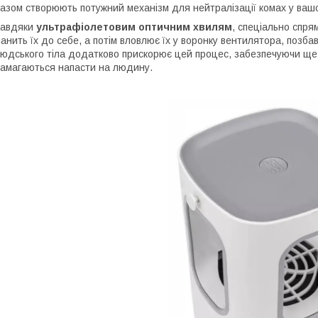
азом створюють потужний механізм для нейтралізації комах у вашо
Завдяки
ультрафіолетовим оптичним хвилям
, спеціально спря
анить їх до себе, а потім вловлює їх у воронку вентилятора, позбав
юдського тіла додатково прискорює цей процес, забезпечуючи ще б
амагаються напасти на людину.