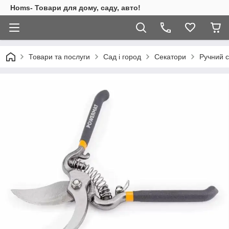
Homs- Товари для дому, саду, авто!
Товари та послуги
Сад і город
Секатори
Ручний с