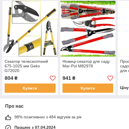
Секатор телескопічний
Ножиці-секатор для саду
Проф
675-1025 мм Geko
Mar-Pol M82978
садо
G72020
для 
квіті
804
941
₴
₴
Цін
Купити
Купити
Про нас
98% позитивних з 484 відгуків за рік
Працює з 07.04.2024