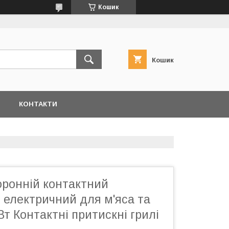
Кошик
Кошик
Я
КОНТАКТИ
оронній контактний
 електричний для м'яса та
т Контактні притискні грилі