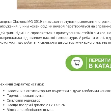
авдяки Clatronic MG 3519 ви зможете готувати різноманітні страви з
апруження. З ним кожен обід чи вечеря перетворяться на справжнє
ей гриль відмінно справляється з приготуванням стейків з м'яса, н
озкривається під впливом високої температури. А риба та овочі, п
 хрусткості, що робить їх справжнім дівоцтвом кулінарного мистецтв
ехнічні характеристики:
Пластини з антипригарним покриттям з дуже глибокими канавк
Термоізольовані ручки
Світловий індикатор
Площа поверхні грилю: 23 x 14.5 см
Відсік для зберігання шнура