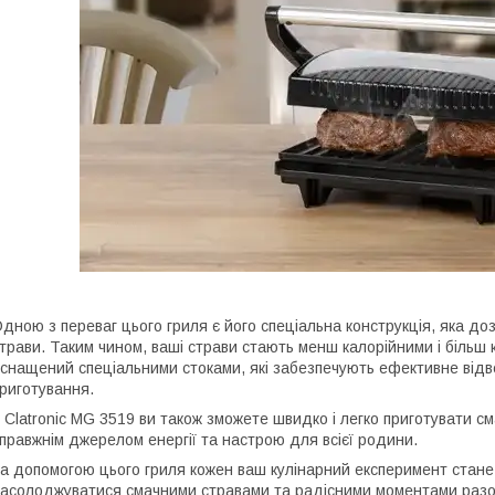
дною з переваг цього гриля є його спеціальна конструкція, яка д
трави. Таким чином, ваші страви стають менш калорійними і більш 
снащений спеціальними стоками, які забезпечують ефективне відв
риготування.
 Clatronic MG 3519 ви також зможете швидко і легко приготувати сма
правжнім джерелом енергії та настрою для всієї родини.
а допомогою цього гриля кожен ваш кулінарний експеримент стане 
асолоджуватися смачними стравами та радісними моментами разо