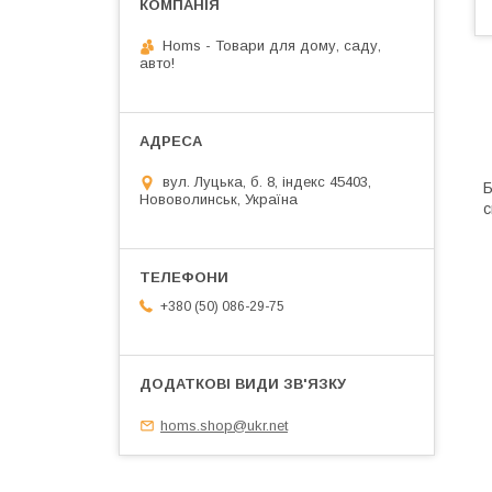
Homs - Товари для дому, саду,
авто!
вул. Луцька, б. 8, індекс 45403,
Б
Нововолинськ, Україна
с
+380 (50) 086-29-75
homs.shop@ukr.net