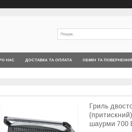
РО НАС
ДОСТАВКА ТА ОПЛАТА
ОБМІН ТА ПОВЕРНЕНН
Гриль двост
(притискний)
шаурми 700 В