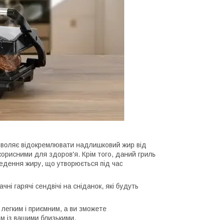
озволяє відокремлювати надлишковий жир від
корисними для здоров'я. Крім того, даний гриль
едення жиру, що утворюється під час
чні гарячі сендвічі на сніданок, які будуть
легким і приємним, а ви зможете
м із вашими близькими.