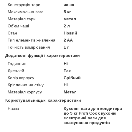
Конструкція тари
чаша
Максимальна вага
5 кг
Матеріал тари
метал
Об'єм чаші
2 л
Стан
Новий
Тип елементів живлення
2 AA
Точність вимірювання
1 г
Додаткові функції і характеристики
Годинник
Ні
Дисплей
Так
Колір корпусу
Срібний
Кріплення на стіну
Ні
Матеріал корпусу
Метал
Користувальницькі характеристики
Назва
Кухонні ваги для кондитера
до 5 кг Profi Cook кухонні
електронні ваги для
зважування продуктів