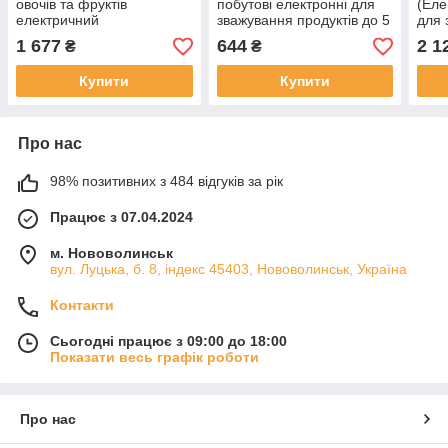
овочів та фруктів
побутові електронні для
(Еле
електричний
зважування продуктів до 5
для 
багатофункціональний
кг Bomann KW 1421
л Pr
1 677
644
2 1
₴
₴
400 Вт Profi Cook
чайн
Купити
Купити
Про нас
98% позитивних з 484 відгуків за рік
Працює з 07.04.2024
м. Нововолинськ
вул. Луцька, б. 8, індекс 45403, Нововолинськ, Україна
Контакти
Сьогодні працює з 09:00 до 18:00
Показати весь графік роботи
Про нас