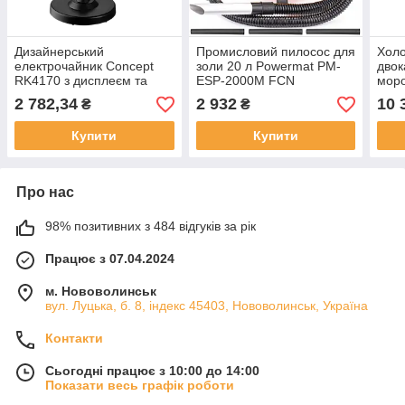
Дизайнерський
Промисловий пилосос для
Хол
електрочайник Concept
золи 20 л Powermat PM-
двок
RK4170 з дисплеєм та
ESP-2000M FCN
мор
подвійними стінками
мало
2 782,34
2 932
10 
₴
₴
Conc
мор
Купити
Купити
Про нас
98% позитивних з 484 відгуків за рік
Працює з 07.04.2024
м. Нововолинськ
вул. Луцька, б. 8, індекс 45403, Нововолинськ, Україна
Контакти
Сьогодні працює з 10:00 до 14:00
Показати весь графік роботи