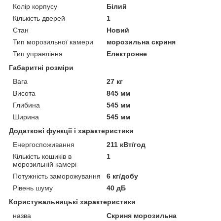
Колір корпусу
Білий
Кількість дверей
1
Стан
Новий
Тип морозильної камери
морозильна скриня
Тип управління
Електронне
Габаритні розміри
Вага
27 кг
Висота
845 мм
Глибина
545 мм
Ширина
545 мм
Додаткові функції і характеристики
Енергоспоживання
211 кВт/год
Кількість кошиків в
1
морозильній камері
Потужність заморожування
6 кг/добу
Рівень шуму
40 дБ
Користувальницькі характеристики
назва
Скриня морозильна