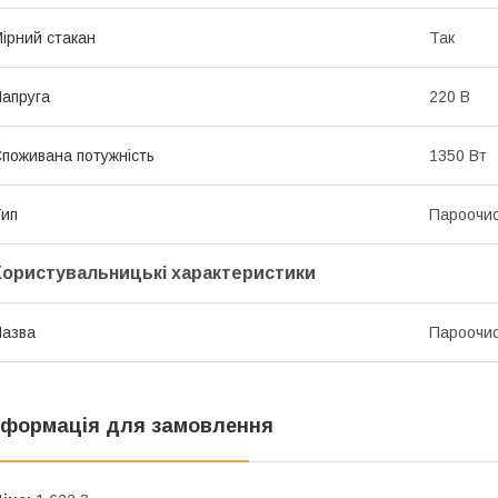
ірний стакан
Так
апруга
220 В
поживана потужність
1350 Вт
ип
Пароочи
Користувальницькі характеристики
азва
Пароочи
нформація для замовлення