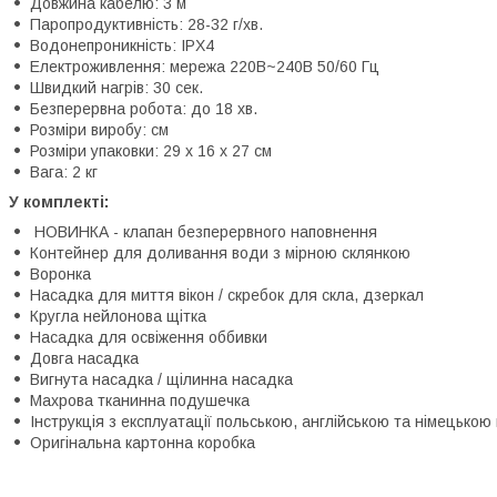
Довжина кабелю: 3 м
Паропродуктивність: 28-32 г/хв.
Водонепроникність: IPX4
Електроживлення: мережа 220В~240В 50/60 Гц
Швидкий нагрів: 30 сек.
Безперервна робота: до 18 хв.
Розміри виробу: см
Розміри упаковки: 29 x 16 x 27 см
Вага: 2 кг
У комплекті:
НОВИНКА - клапан безперервного наповнення
Контейнер для доливання води з мірною склянкою
Воронка
Насадка для миття вікон / скребок для скла, дзеркал
Кругла нейлонова щітка
Насадка для освіження оббивки
Довга насадка
Вигнута насадка / щілинна насадка
Махрова тканинна подушечка
Інструкція з експлуатації польською, англійською та німецькою
Оригінальна картонна коробка