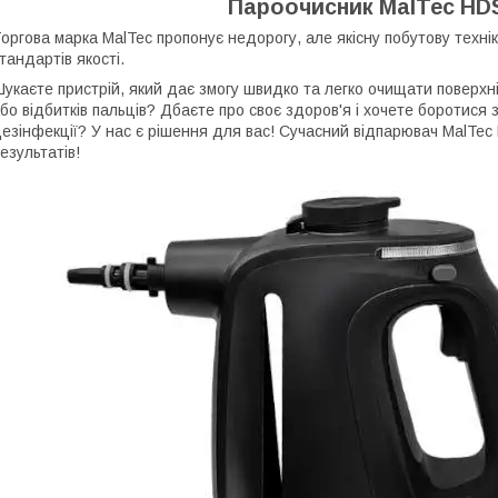
Пароочисник MalTec H
оргова марка MalTec пропонує недорогу, але якісну побутову технік
тандартів якості.
укаєте пристрій, який дає змогу швидко та легко очищати поверхн
бо відбитків пальців? Дбаєте про своє здоров'я і хочете боротися 
езінфекції? У нас є рішення для вас! Сучасний відпарювач Mal
езультатів!