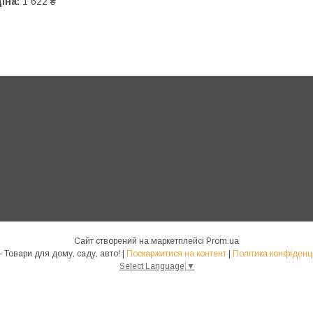
іна:
1 622 ₴
Сайт створений на маркетплейсі
Prom.ua
Homs - Товари для дому, саду, авто! |
Поскаржитися на контент
|
Політика конфіденц
Select Language
▼