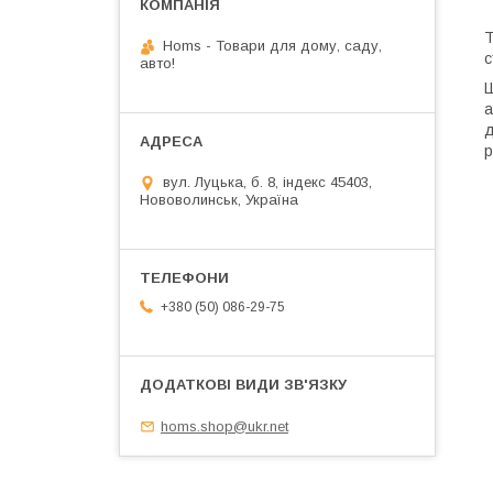
Т
Homs - Товари для дому, саду,
с
авто!
Ш
а
д
р
вул. Луцька, б. 8, індекс 45403,
Нововолинськ, Україна
+380 (50) 086-29-75
homs.shop@ukr.net