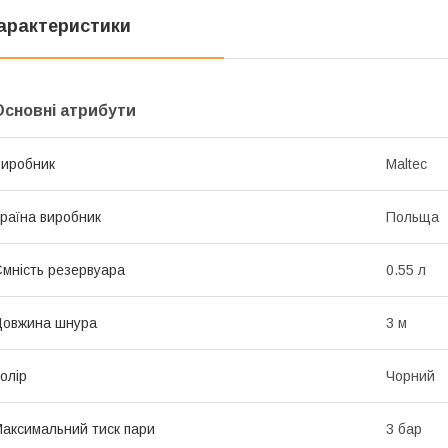
арактеристики
Основні атрибути
иробник
Maltec
раїна виробник
Польща
мність резервуара
0.55 л
Довжина шнура
3 м
олір
Чорний
аксимальний тиск пари
3 бар