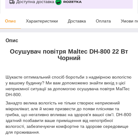
Доступна доставка
Опис
Характеристики
Доставка
Оплата
Умови п
Опис
Осушувач повітря Maltec DH-800 22 Вт
Чорний
Шукаєте оптимальний спосіб боротьби з надмірною вологістю
у вашому будинку? Ми вам допоможемо знайти вихід з цієї
неприємної ситуації за допомогою осушувача повітря MalTec
DH-800.
Занадто велика вологість не тільки створює неприємний
мікроклімат, але й може призвести до появи плісняви та
грибка, що негативно впливає на здоров'я вашої сім'ї. DH-800
здатний позбавити ваше приміщення від непотрібної
вологості, забезпечуючи комфортне та здорове середовище
для проживання.