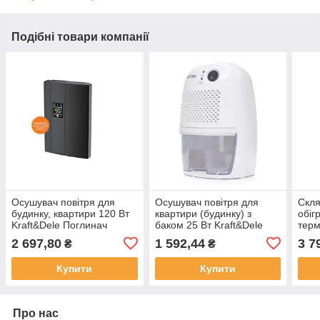
Подібні товари компанії
Осушувач повітря для
Осушувач повітря для
Скля
будинку, квартири 120 Вт
квартири (будинку) з
обіг
Kraft&Dele Поглинач
баком 25 Вт Kraft&Dele
терм
вологи для приміщень
KD10586 Поглинач вологи
2 697,80
1 592,44
3 7
₴
₴
(Волозбиральник)
для приміщень
Купити
Купити
Про нас