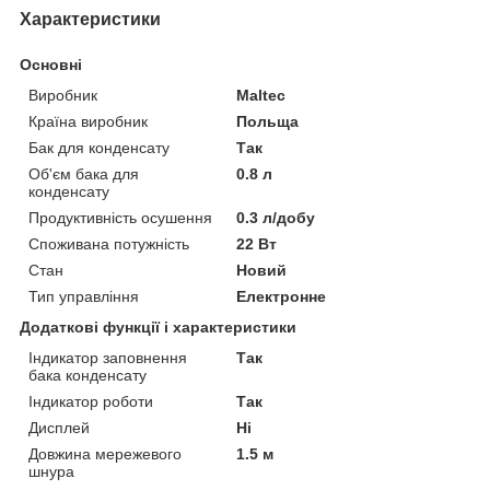
Характеристики
Основні
Виробник
Maltec
Країна виробник
Польща
Бак для конденсату
Так
Об'єм бака для
0.8 л
конденсату
Продуктивність осушення
0.3 л/добу
Споживана потужність
22 Вт
Стан
Новий
Тип управління
Електронне
Додаткові функції і характеристики
Індикатор заповнення
Так
бака конденсату
Індикатор роботи
Так
Дисплей
Ні
Довжина мережевого
1.5 м
шнура