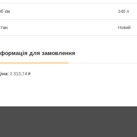
б`єм
340 л
Стан
Новий
нформація для замовлення
іна:
2 313,74 ₴