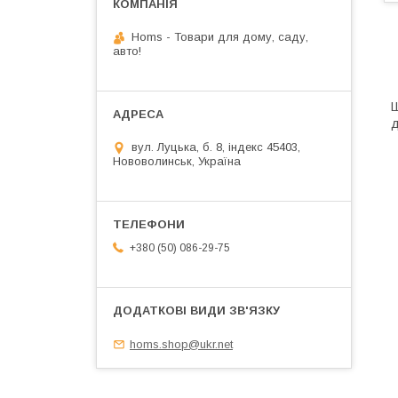
Homs - Товари для дому, саду,
авто!
Ш
д
вул. Луцька, б. 8, індекс 45403,
Нововолинськ, Україна
+380 (50) 086-29-75
homs.shop@ukr.net