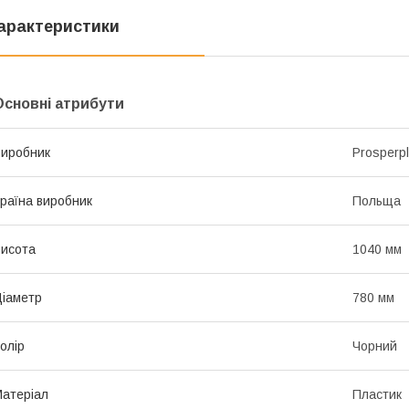
арактеристики
Основні атрибути
иробник
Prosperpl
раїна виробник
Польща
исота
1040 мм
іаметр
780 мм
олір
Чорний
атеріал
Пластик