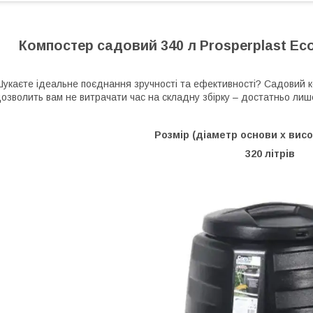
Компостер садовий 340 л Prosperplast E
укаєте ідеальне поєднання зручності та ефективності? Садовий к
озволить вам не витрачати час на складну збірку – достатньо лише 
Розмір (діаметр основи х висо
320 літрів