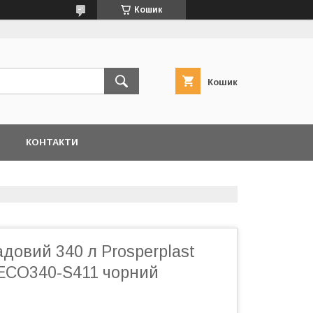
Кошик
Кошик
Я
КОНТАКТИ
довий 340 л Prosperplast
ECO340-S411 чорний