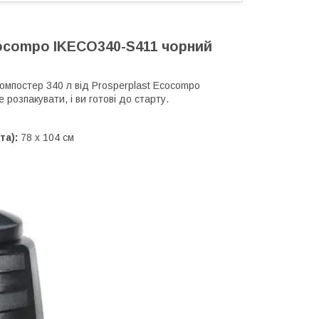
cocompo IKECO340-S411 чорний
омпостер 340 л від Prosperplast Ecocompo
розпакувати, і ви готові до старту.
та):
78 х 104 см