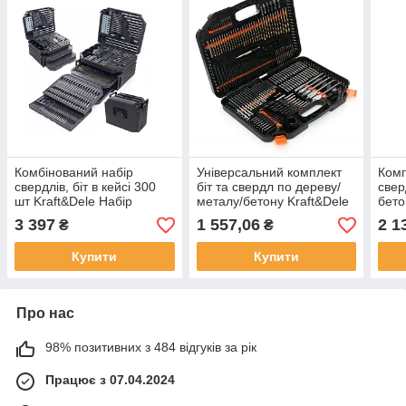
Комбінований набір
Універсальний комплект
Комп
свердлів, біт в кейсі 300
біт та свердл по дереву/
свер
шт Kraft&Dele Набір
металу/бетону Kraft&Dele
бето
свердел і насадок
KD999 в кейсі
Mar-
3 397
1 557,06
2 1
₴
₴
Купити
Купити
Про нас
98% позитивних з 484 відгуків за рік
Працює з 07.04.2024