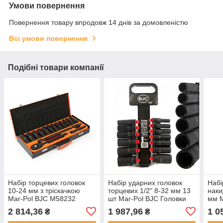
Умови повернення
Повернення товару впродовж 14 днів за домовленістю
Всі умови повернення
Подібні товари компанії
Набір торцевих головок
Набір ударних головок
Набі
10-24 мм з тріскачкою
торцевих 1/2" 8-32 мм 13
наки
Mar-Pol BJC M58232
шт Mar-Pol BJC Головки
мм M
торцеві ударні
2 814,36
1 987,96
1 0
₴
₴