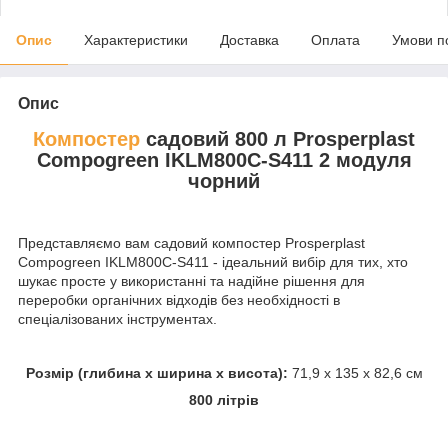
Опис
Характеристики
Доставка
Оплата
Умови п
Опис
Компостер
садовий 800 л Prosperplast
Compogreen IKLM800C-S411 2 модуля
чорний
Представляємо вам садовий компостер Prosperplast
Compogreen IKLM800C-S411 - ідеальний вибір для тих, хто
шукає просте у використанні та надійне рішення для
переробки органічних відходів без необхідності в
спеціалізованих інструментах.
Розмір (глибина х ширина х висота):
71,9 х 135 х 82,6 см
800 літрів