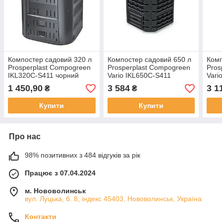
Компостер садовий 320 л
Компостер садовий 650 л
Комп
Prosperplast Compogreen
Prosperplast Compogreen
Pros
IKL320C-S411 чорний
Vario IKL650C-S411
Vari
чорний
чор
1 450,90
3 584
3 1
₴
₴
Купити
Купити
Про нас
98% позитивних з 484 відгуків за рік
Працює з 07.04.2024
м. Нововолинськ
вул. Луцька, б. 8, індекс 45403, Нововолинськ, Україна
Контакти