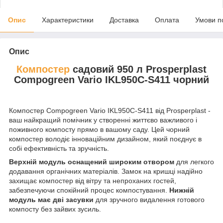
Опис
Характеристики
Доставка
Оплата
Умови п
Опис
Компостер
садовий 950 л Prosperplast
Compogreen Vario IKL950C-S411 чорний
Компостер Compogreen Vario IKL950C-S411 від Prosperplast -
ваш найкращий помічник у створенні життєво важливого і
поживного компосту прямо в вашому саду. Цей чорний
компостер володіє інноваційним дизайном, який поєднує в
собі ефективність та зручність.
Верхній модуль оснащений широким отвором
для легкого
додавання органічних матеріалів. Замок на кришці надійно
захищає компостер від вітру та непроханих гостей,
забезпечуючи спокійний процес компостування.
Нижній
модуль має дві засувки
для зручного видалення готового
компосту без зайвих зусиль.