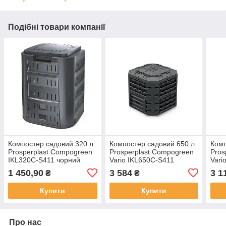
Подібні товари компанії
Компостер садовий 320 л
Компостер садовий 650 л
Комп
Prosperplast Compogreen
Prosperplast Compogreen
Pros
IKL320C-S411 чорний
Vario IKL650C-S411
Vari
чорний
чор
1 450,90
3 584
3 1
₴
₴
Купити
Купити
Про нас