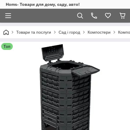
Homs- Товари для дому, саду, авто!
Товари та послуги
Сад і город
Компостери
Компо
Топ