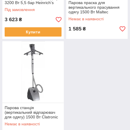
3200 Вт 5,5 бар Heinrich's
Парова праска для
відпарювач ручний
вертикального прасування
Під замовлення
одягу 1500 Вт Maltec
Відпарювач універсальний
3 623
Немає в наявності
₴
ручний (парова щітка)
1 585
₴
Купити
Парова станція
(вертикальний відпарювач
для одягу) 1500 Вт Clatronic
Прасувальна система з
Немає в наявності
парогенератором