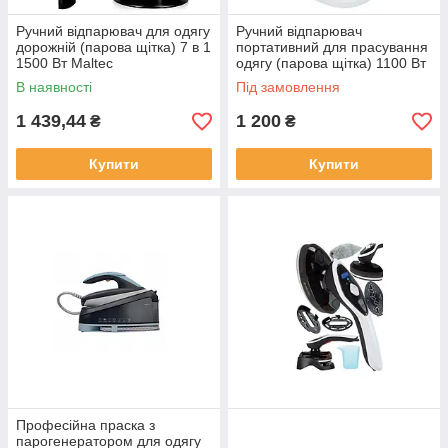
Ручний відпарювач для одягу
Ручний відпарювач
дорожній (парова щітка) 7 в 1
портативний для прасування
1500 Вт Maltec
одягу (парова щітка) 1100 Вт
Парогенератор для
Clatronic Парогенератор
В наявності
Під замовлення
прасування
1 439,44
1 200
₴
₴
Купити
Купити
Професійна праска з
парогенератором для одягу