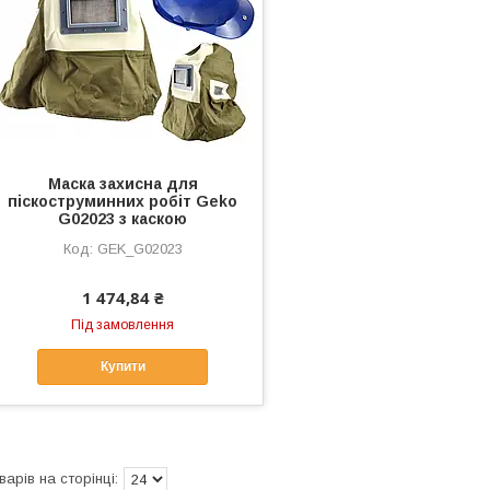
Маска захисна для
піскоструминних робіт Geko
G02023 з каскою
GEK_G02023
1 474,84 ₴
Під замовлення
Купити