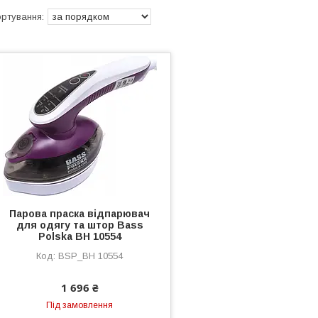
Парова праска відпарювач
для одягу та штор Bass
Polska BH 10554
BSP_BH 10554
1 696 ₴
Під замовлення