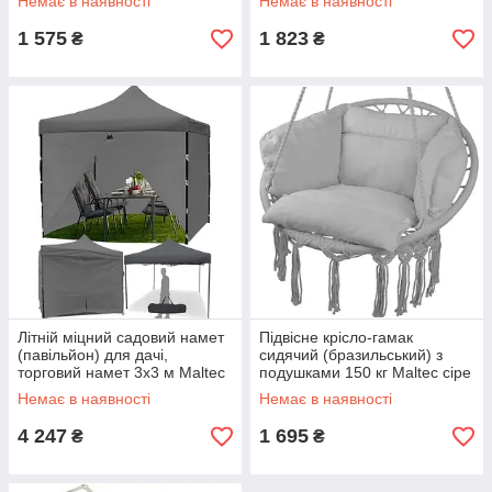
Немає в наявності
Немає в наявності
1 575
1 823
₴
₴
Літній міцний садовий намет
Підвісне крісло-гамак
(павільйон) для дачі,
сидячий (бразильський) з
торговий намет 3х3 м Maltec
подушками 150 кг Maltec сіре
Садові павільйони для
Одномісні підвісні гойдалки
Немає в наявності
Немає в наявності
відпочинку
4 247
1 695
₴
₴