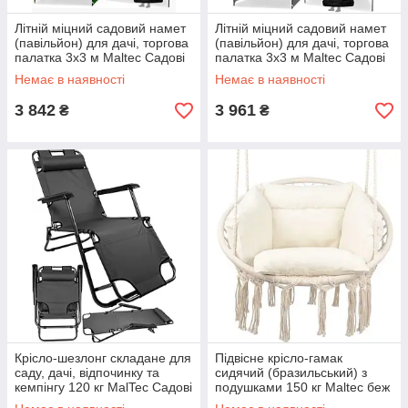
Літній міцний садовий намет
Літній міцний садовий намет
(павільйон) для дачі, торгова
(павільйон) для дачі, торгова
палатка 3х3 м Maltec Садові
палатка 3х3 м Maltec Садові
павільйони для відпочинку
павільйони для відпочинку
Немає в наявності
Немає в наявності
3 842
3 961
₴
₴
Крісло-шезлонг складане для
Підвісне крісло-гамак
саду, дачі, відпочинку та
сидячий (бразильський) з
кемпінгу 120 кг MalTec Садові
подушками 150 кг Maltec беж
та пляжні шезлонги
Одномісні підвісні гойдалки